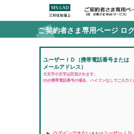
ご契約者さま専用ページ
ロ
ユーザーＩＤ
（携帯電話番号
または
メールアドレス）
大文字小文字は区別されます。
IDが携帯電話番号の場合、ハイフンなしでご入力く
ログインできない
ユーザーＩＤ
または